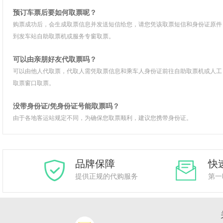
预订车票后要如何取票呢？
购票成功后，会生成取票信息并发送短信给您，请您凭该取票短信和身份证原件
到发车站自助取票机或服务专窗取票。
可以由亲朋好友代取票吗？
可以由他人代取票，代取人需凭取票信息和乘车人身份证前往自助取票机或人工
取票窗口取票。
没带身份证/凭身份证号能取票吗？
由于各地客运站规定不同，为确保您取票顺利，建议您携带身份证。
品牌保障
快
提供正规的代购服务
第一